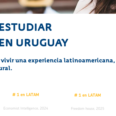
ESTUDIAR
EN URUGUAY
 vivir una experiencia latinoamericana,
ural.
# 1 en LATAM
# 1 en LATAM
Índice de democracia
Índice de libertades civiles
Economist Intelligence, 2024
Freedom house, 2025