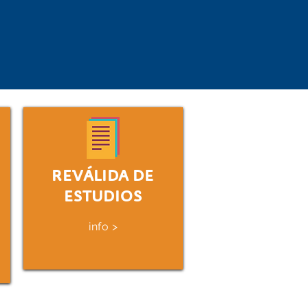
REVÁLIDA DE
ESTUDIOS
info >
Disfruta de una
te a las
experiencia de inmersión
es de Uruguay,
lingüística en Uruguay.
tutos terciarios