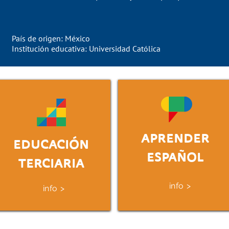
País de origen: México
Institución educativa: Universidad Católica
APRENDER
EDUCACIÓN
ESPAÑOL
TERCIARIA
info >
info >
Acérca
Descubra cómo se
universidad
organiza la educación en
y otros insti
Uruguay