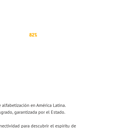
82%
De los profesionales
utilizan el idioma inglés.
 alfabetización en América Latina.
grado, garantizada por el Estado.
ectividad para descubrir el espíritu de