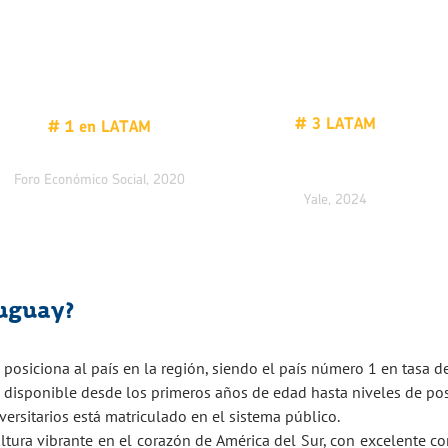
# 3 LATAM
# 1 en LATAM
Índice de desempeño
Movilidad social
ambiental,
Foro Económico Social, 2020
Yale, 2024
ruguay?
posiciona al país en la región, siendo el país número 1 en tasa de
 disponible desde los primeros años de edad hasta niveles de pos
versitarios está matriculado en el sistema público.
ltura vibrante en el corazón de América del Sur, con excelente con