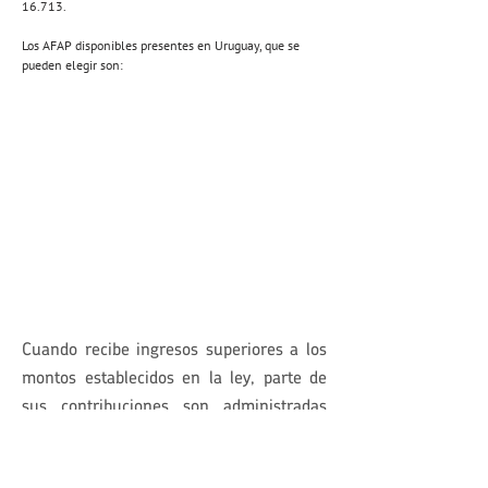
16.713.
Los AFAP disponibles presentes en Uruguay, que se
pueden elegir son:
Cuando recibe ingresos superiores a los
montos establecidos en la ley, parte de
sus contribuciones son administradas
por BPS y otra parte se descarga a una
AFAP.