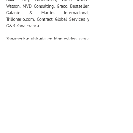
Watson, MVD Consulting, Graco, Bestseller,
Galante & Martins Internacional,
Trillonario.com, Contract Global Services y
G&R Zona Franca.
Zonamerica:
ubicada en Montevideo, cerca
del Aeropuerto Internacional de Carrasco,
es un lugar donde la infraestructura, los
servicios corporativos y su moderno entorno
empresarial ofrecen a los clientes grandes
ventajas competitivas. Zonamerica
recientemente ganó el premio a la Mejor
Zona Libre en las Américas para pequeñas y
medianas empresas otorgada por el
Financial Times Group. Actualmente 9.500
personas trabajan en esta Zona Franca, en
más de 300 empresas que operan en varias
áreas de negocio: logística, servicios
financieros, tecnología de la información,
centros de contacto, oficinas regionales,