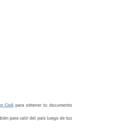
licación: paso a paso
n Civil
para obtener tu documento
ién para salir del país luego de tus