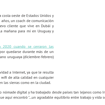
la costa oeste de Estados Unidos y
42 años, un coach de comunicación
evo cliente que vive en Dubái y
la mañana para mí en Uruguay y
 2020 cuando se cerraron las
por quedarse durante más de un
rano uruguaya (diciembre-febrero)
dad a Internet, ya que le resulta
Viví en Uruguay como 
wifi de alta calidad en cualquier
remoto
en las sierras como en la ciudad.
mo nómade digital y ha trabajado desde países tan lejanos como I
e aquí encontró "...un agradable equilibrio entre trabajo y vida s