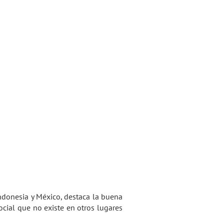
nómade digital o trabajador
ndonesia y México, destaca la buena
ocial que no existe en otros lugares