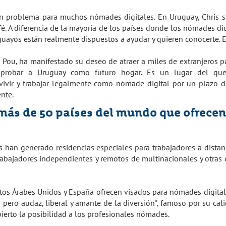
n problema para muchos nómades digitales. En Uruguay, Chris s
afé. A diferencia de la mayoría de los países donde los nómades d
uguayos están realmente dispuestos a ayudar y quieren conocerte. E
e Pou, ha manifestado su deseo de atraer a miles de extranjeros p
probar a Uruguay como futuro hogar. Es un lugar del que
 vivir y trabajar legalmente como nómade digital por un plazo d
ente.
más de 50 países del mundo que ofrece
 han generado residencias especiales para trabajadores a dista
rabajadores independientes y remotos de multinacionales y otras 
atos Árabes Unidos y España ofrecen visados para nómades digital
ero audaz, liberal y amante de la diversión", famoso por su cal
ierto la posibilidad a los profesionales nómades.