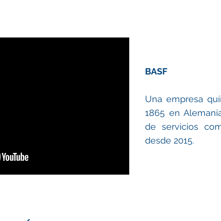
BASF
Una empresa quím
1865 en Alemania
de servicios co
desde 2015.