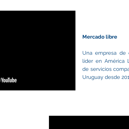
Mercado libre
Una empresa de c
líder en América 
de servicios compa
Uruguay desde 201