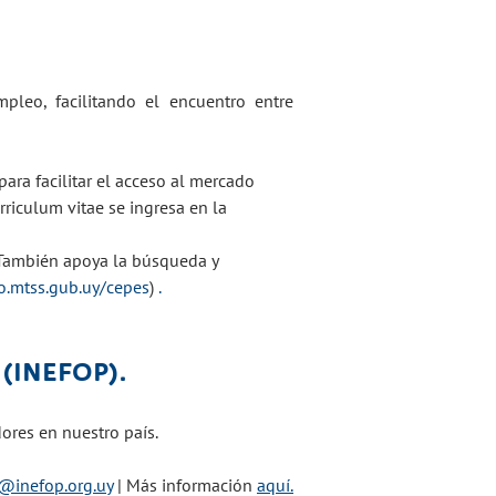
mpleo, facilitando el encuentro entre
ara facilitar el acceso al mercado
rriculum vitae se ingresa en la
 También apoya la búsqueda y
jo.mtss.gub.uy/cepes
)
.
(INEFOP).
dores en nuestro país.
a@inefop.org.uy
| Más información
aquí.