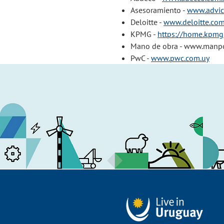
Asesoramiento -
www.advic
Deloitte -
www.deloitte.co
KPMG -
https://home.kpmg
Mano de obra -
www.manpo
PwC -
www.pwc.com.uy